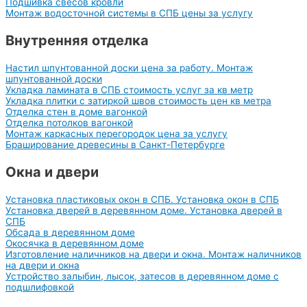
Подшивка свесов кровли
Монтаж водосточной системы в СПБ цены за услугу
Внутренняя отделка
Настил шпунтованной доски цена за работу. Монтаж
шпунтованной доски
Укладка ламината в СПБ стоимость услуг за кв метр
Укладка плитки с затиркой швов стоимость цен кв метра
Отделка стен в доме вагонкой
Отделка потолков вагонкой
Монтаж каркасных перегородок цена за услугу
Браширование древесины в Санкт-Петербурге
Окна и двери
Установка пластиковых окон в СПБ. Установка окон в СПБ
Установка дверей в деревянном доме. Установка дверей в
СПБ
Обсада в деревянном доме
Окосячка в деревянном доме
Изготовление наличников на двери и окна. Монтаж наличников
на двери и окна
Устройство залыбин, лысок, затесов в деревянном доме с
подшлифовкой