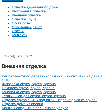
Отделка деревянного дома
Внутренняя отделка
Внешняя отделка
Отделка сруба
Стоимость
Фото наших работ
Статьи
Контакты
+7(964)373-63-71
Внешняя отделка
Ремонт частного деревянного дома. Ремонт бани на даче в
СПБ
Шлифовка сруба, бруса, бревна
Покраска сруба, бруса, бревна
Конопатка сруба, бруса, бревна
Теплый шов для сруба, бруса, бревна
Отделка сруба в СПБ под ключ. Отделка дома из бруса.
Отделка дома из бревна
Монтаж сайдинга в спб цена за услугу