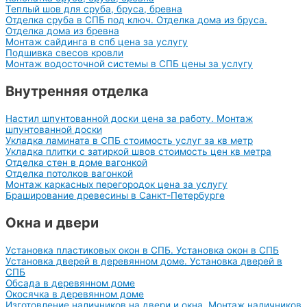
Теплый шов для сруба, бруса, бревна
Отделка сруба в СПБ под ключ. Отделка дома из бруса.
Отделка дома из бревна
Монтаж сайдинга в спб цена за услугу
Подшивка свесов кровли
Монтаж водосточной системы в СПБ цены за услугу
Внутренняя отделка
Настил шпунтованной доски цена за работу. Монтаж
шпунтованной доски
Укладка ламината в СПБ стоимость услуг за кв метр
Укладка плитки с затиркой швов стоимость цен кв метра
Отделка стен в доме вагонкой
Отделка потолков вагонкой
Монтаж каркасных перегородок цена за услугу
Браширование древесины в Санкт-Петербурге
Окна и двери
Установка пластиковых окон в СПБ. Установка окон в СПБ
Установка дверей в деревянном доме. Установка дверей в
СПБ
Обсада в деревянном доме
Окосячка в деревянном доме
Изготовление наличников на двери и окна. Монтаж наличников