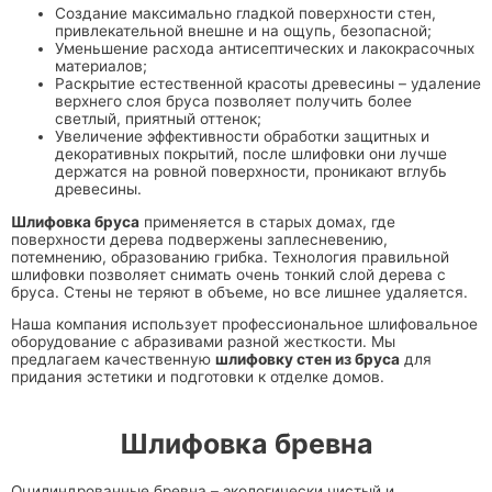
Создание максимально гладкой поверхности стен,
привлекательной внешне и на ощупь, безопасной;
Уменьшение расхода антисептических и лакокрасочных
материалов;
Раскрытие естественной красоты древесины – удаление
верхнего слоя бруса позволяет получить более
светлый, приятный оттенок;
Увеличение эффективности обработки защитных и
декоративных покрытий, после шлифовки они лучше
держатся на ровной поверхности, проникают вглубь
древесины.
Шлифовка бруса
применяется в старых домах, где
поверхности дерева подвержены заплесневению,
потемнению, образованию грибка. Технология правильной
шлифовки позволяет снимать очень тонкий слой дерева с
бруса. Стены не теряют в объеме, но все лишнее удаляется.
Наша компания использует профессиональное шлифовальное
оборудование с абразивами разной жесткости. Мы
предлагаем качественную
шлифовку стен из бруса
для
придания эстетики и подготовки к отделке домов.
Шлифовка бревна
Оцилиндрованные бревна – экологически чистый и