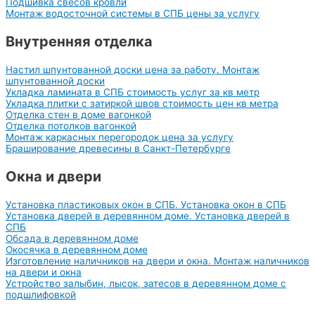
Подшивка свесов кровли
Монтаж водосточной системы в СПБ цены за услугу
Внутренняя отделка
Настил шпунтованной доски цена за работу. Монтаж
шпунтованной доски
Укладка ламината в СПБ стоимость услуг за кв метр
Укладка плитки с затиркой швов стоимость цен кв метра
Отделка стен в доме вагонкой
Отделка потолков вагонкой
Монтаж каркасных перегородок цена за услугу
Браширование древесины в Санкт-Петербурге
Окна и двери
Установка пластиковых окон в СПБ. Установка окон в СПБ
Установка дверей в деревянном доме. Установка дверей в
СПБ
Обсада в деревянном доме
Окосячка в деревянном доме
Изготовление наличников на двери и окна. Монтаж наличников
на двери и окна
Устройство залыбин, лысок, затесов в деревянном доме с
подшлифовкой