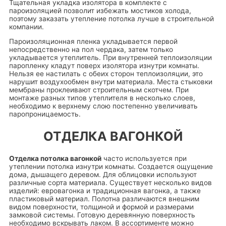
Тщательная укладка изолятора в комплекте с
пароизоляцией позволит избежать мостиков холода,
поэтому заказать утепление потолка лучше в строительной
компании.
Пароизоляционная пленка укладывается первой
непосредственно на пол чердака, затем только
укладывается утеплитель. При внутренней теплоизоляции
паропленку кладут поверх изолятора изнутри комнаты.
Нельзя ее настилать с обеих сторон теплоизоляции, это
нарушит воздухообмен внутри материала. Места стыковки
мембраны проклеивают строительным скотчем. При
монтаже разных типов утеплителя в несколько слоев,
необходимо к верхнему слою постепенно увеличивать
паропроницаемость.
ОТДЕЛКА ВАГОНКОЙ
Отделка потолка вагонкой
часто используется при
утеплении потолка изнутри комнаты. Создается ощущение
дома, дышащего деревом. Для облицовки используют
различные сорта материала. Существует несколько видов
изделий: евровагонка и традиционная вагонка, а также
пластиковый материал. Полотна различаются внешним
видом поверхности, толщиной и формой и размерами
замковой системы. Готовую деревянную поверхность
необходимо вскрывать лаком. В ассортименте можно